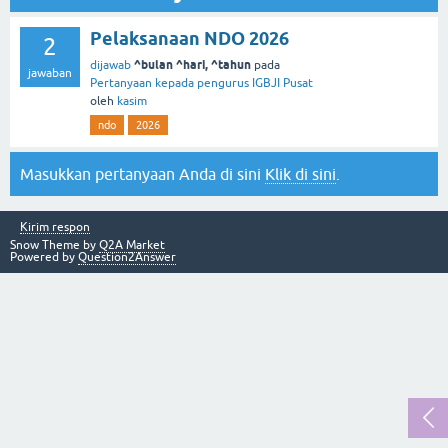
Pelaksanaan NDO 2026
2
^bulan ^hari, ^tahun
dijawab
pada
jawaban
Pertanyaan kepada pengurus IGBJI Pusat
oleh
kasim
ndo
2026
Masukkan pertanyaan Anda di sini
Klik di sini
.
Kirim respon
Snow Theme by
Q2A Market
Powered by
Question2Answer