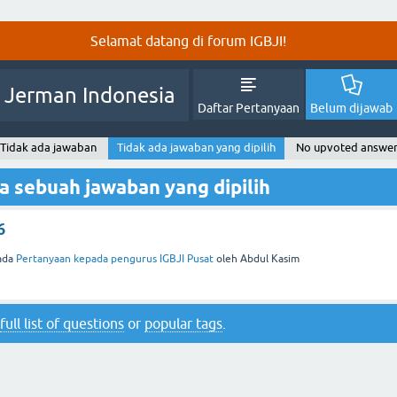
Selamat datang di forum IGBJI!
 Jerman Indonesia
Daftar Pertanyaan
Belum dijawab
Tidak ada jawaban
Tidak ada jawaban yang dipilih
No upvoted answe
a sebuah jawaban yang dipilih
6
ada
Pertanyaan kepada pengurus IGBJI Pusat
oleh
Abdul Kasim
full list of questions
or
popular tags
.