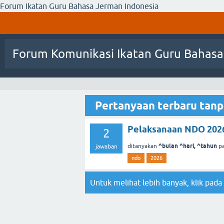
Forum Ikatan Guru Bahasa Jerman Indonesia
Forum Komunikasi Ikatan Guru Bahasa
Pertanyaan terbaru tanp
Pelaksanaan NDO 202
2
^bulan ^hari, ^tahun
ditanyakan
p
jawaban
ndo
2026
Untuk melihat lebih banyak, klik pada