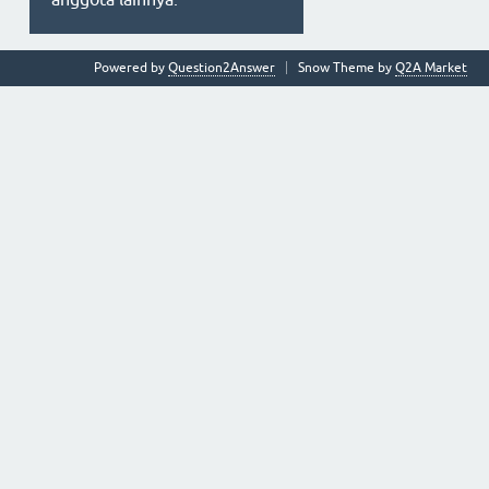
Powered by
Question2Answer
Snow Theme by
Q2A Market